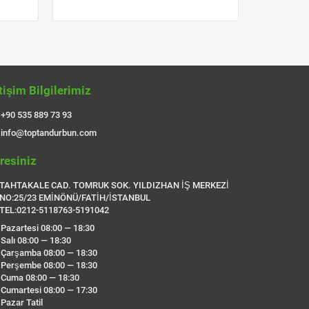
etişim Bilgilerimiz
+90 535 889 73 93
info@toptandurbun.com
resiniz
TAHTAKALE CAD. TOMRUK SOK. YILDIZHAN İŞ MERKEZİ
NO:25/23 EMİNÖNÜ/FATİH/İSTANBUL
TEL:0212-5118763-5191042
Pazartesi 08:00 — 18:30
Salı 08:00 — 18:30
Çarşamba 08:00 — 18:30
Perşembe 08:00 — 18:30
Cuma 08:00 — 18:30
Cumartesi 08:00 — 17:30
Pazar Tatil