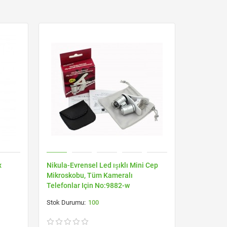
x
Nikula-Evrensel Led ışıklı Mini Cep
Nikula-Ce
Mikroskobu, Tüm Kameralı
Iphone 4 I
Telefonlar Için No:9882-w
100