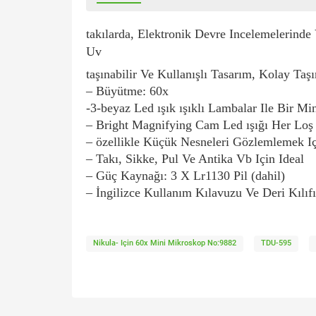
takılarda, Elektronik Devre Incelemelerind
Uv
taşınabilir Ve Kullanışlı Tasarım, Kolay Taşı
– Büyütme: 60x
-3-beyaz Led ışık ışıklı Lambalar Ile Bir Mi
– Bright Magnifying Cam Led ışığı Her Loş K
– özellikle Küçük Nesneleri Gözlemlemek Iç
– Takı, Sikke, Pul Ve Antika Vb Için Ideal
– Güç Kaynağı: 3 X Lr1130 Pil (dahil)
– İngilizce Kullanım Kılavuzu Ve Deri Kılı
Nikula- Için 60x Mini Mikroskop No:9882
TDU-595