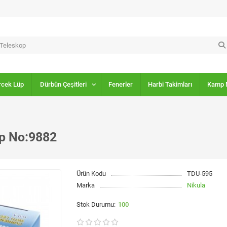
rcek Lüp
Dürbün Çeşitleri
Fenerler
Harbi Takimları
Kamp 
op No:9882
Ürün Kodu
TDU-595
Marka
Nikula
100