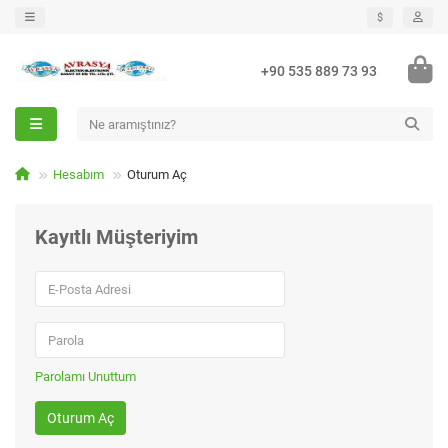
$
+90 535 889 73 93
Hesabım
Oturum Aç
Kayıtlı Müşteriyim
Parolamı Unuttum
Oturum Aç