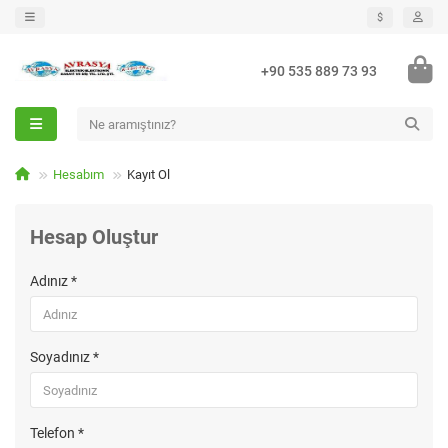
$
+90 535 889 73 93
Hesabım
Kayıt Ol
Hesap Oluştur
Adınız *
Soyadınız *
Telefon *