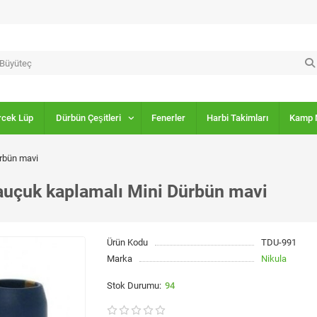
rcek Lüp
Dürbün Çeşitleri
Fenerler
Harbi Takimları
Kamp 
ürbün mavi
auçuk kaplamalı Mini Dürbün mavi
Ürün Kodu
TDU-991
Marka
Nikula
94