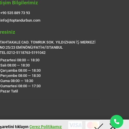
etişim Bilgilerimiz
+90 535 889 73 93
info@toptandurbun.com
resiniz
TAHTAKALE CAD. TOMRUK SOK. YILDIZHAN İŞ MERKEZİ
NO:25/23 EMİNÖNÜ/FATİH/İSTANBUL
TEL:0212-5118763-5191042
Pazartesi 08:00 — 18:30
Salı 08:00 — 18:30
Çarşamba 08:00 — 18:30
Perşembe 08:00 — 18:30
Cuma 08:00 — 18:30
Cumartesi 08:00 — 17:30
Pazar Tatil
aretini tıklayın
Çerez Politikamız