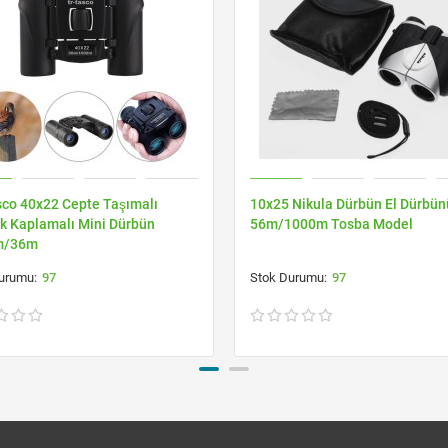
sco 40x22 Cepte Taşımalı
10x25 Nikula Dürbün El Dürbün
k Kaplamalı Mini Dürbün
56m/1000m Tosba Model
m/36m
97
97