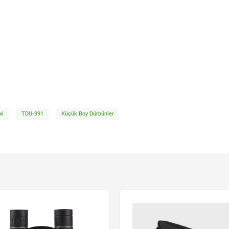
vi
TDU-991
Küçük Boy Dürbünler