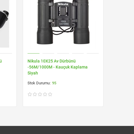
ü
Nikula 10X25 Av Dürbünü
Nikula 10x
-56M/1000M - Kauçuk Kaplama
Kauçuk K
Siyah
95