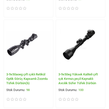
3-9x50aoeg çıft ışıklı Retikül
3-9x50eg Yüksek Kaliteli çıft
Optik Görüş Kapsamlı Zoomlu
ışık Kırmızı,yeşil Kaynaklı
Tüfek Dürbün(b)
Avcılık Süfer Tüfek Dürbün
98
100