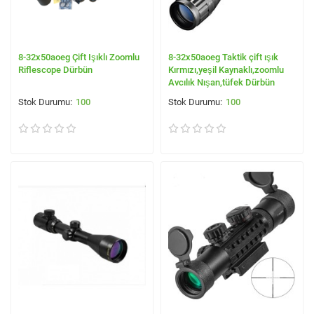
8-32x50aoeg Çift Işıklı Zoomlu
8-32x50aoeg Taktik çift ışık
Riflescope Dürbün
Kırmızı,yeşil Kaynaklı,zoomlu
Avcılık Nışan,tüfek Dürbün
100
100