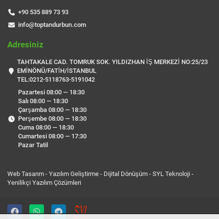
+90 535 889 73 93
info@toptandurbun.com
Adresiniz
TAHTAKALE CAD. TOMRUK SOK. YILDIZHAN İŞ MERKEZİ NO:25/23
EMİNÖNÜ/FATİH/İSTANBUL
TEL:0212-5118763-5191042
Pazartesi 08:00 — 18:30
Salı 08:00 — 18:30
Çarşamba 08:00 — 18:30
Perşembe 08:00 — 18:30
Cuma 08:00 — 18:30
Cumartesi 08:00 — 17:30
Pazar Tatil
Web Tasarım - Yazılım Geliştirme - Dijital Dönüşüm -
SYL Teknoloji
-
Yenilikçi Yazılım Çözümleri