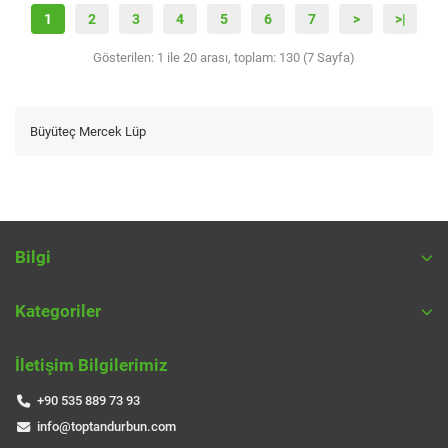
1
2
3
4
5
6
7
>
>|
Gösterilen: 1 ile 20 arası, toplam: 130 (7 Sayfa)
Büyüteç Mercek Lüp
Bilgi
Kategoriler
İletişim Bilgilerimiz
+90 535 889 73 93
info@toptandurbun.com