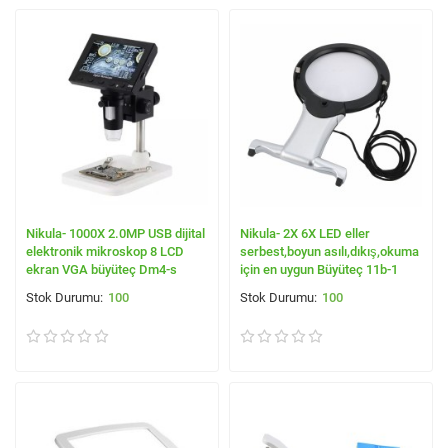
Nikula- 1000X 2.0MP USB dijital
Nikula- 2X 6X LED eller
elektronik mikroskop 8 LCD
serbest,boyun asılı,dıkış,okuma
ekran VGA büyüteç Dm4-s
için en uygun Büyüteç 11b-1
100
100