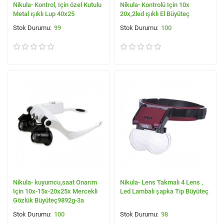
Nikula- Kontrol, Için özel Kutulu
Nikula- Kontrolü Için 10x
Metal ışıklı Lup 40x25
20x,2led ışıklı El Büyüteç
99
100
Nikula- kuyumcu,saat Onarım
Nikula- Lens Takmalı 4 Lens ,
Için 10x-15x-20x25x Mercekli
Led Lambalı şapka Tip Büyüteç
Gözlük Büyüteç9892g-3a
100
98