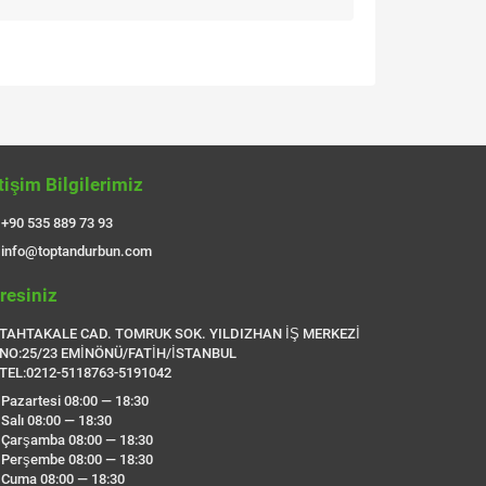
etişim Bilgilerimiz
+90 535 889 73 93
info@toptandurbun.com
resiniz
TAHTAKALE CAD. TOMRUK SOK. YILDIZHAN İŞ MERKEZİ
NO:25/23 EMİNÖNÜ/FATİH/İSTANBUL
TEL:0212-5118763-5191042
Pazartesi 08:00 — 18:30
Salı 08:00 — 18:30
Çarşamba 08:00 — 18:30
Perşembe 08:00 — 18:30
Cuma 08:00 — 18:30