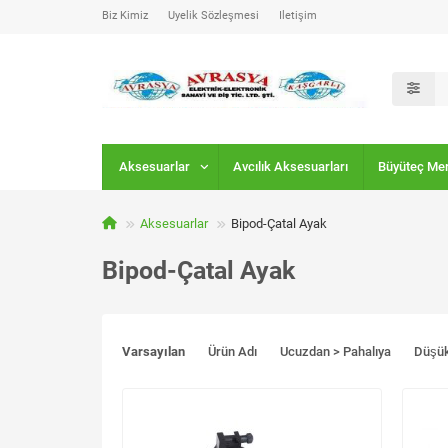
Biz Kimiz
Üyelik Sözleşmesi
İletişim
Aksesuarlar
Avcılık Aksesuarları
Büyüteç Me
Aksesuarlar
Bipod-Çatal Ayak
Bipod-Çatal Ayak
Varsayılan
Ürün Adı
Ucuzdan > Pahalıya
Düşü