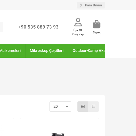
$
Para Birimi
+90 535 889 73 93
Üye OL
Sepet
Giriş Yap
Malzemeleri
Mikroskop Çeşitleri
Outdoor-Kamp Aksesuarları
Pus