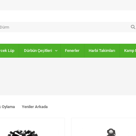
rcek Lüp
Dürbün Çeşitleri
Fenerler
Harbi Takimları
Kamp 
k Oylama
Yeniler Arkada