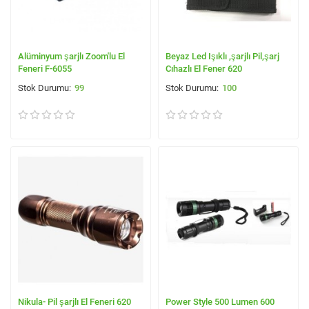
Alüminyum şarjlı Zoom'lu El
Beyaz Led Işıklı ,şarjlı Pil,şarj
Feneri F-6055
Cıhazlı El Fener 620
99
100
Nikula- Pil şarjlı El Feneri 620
Power Style 500 Lumen 600