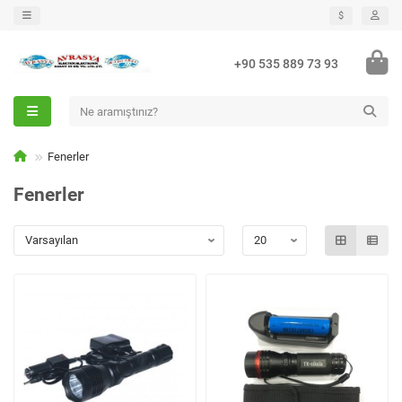
$
+90 535 889 73 93
Fenerler
Fenerler