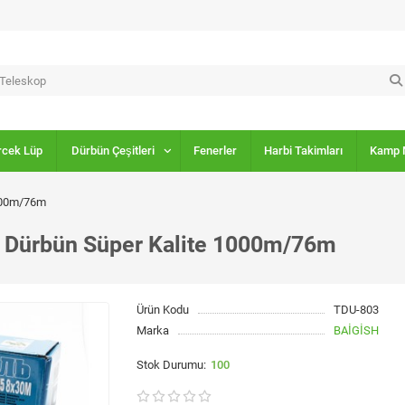
rcek Lüp
Dürbün Çeşitleri
Fenerler
Harbi Takimları
Kamp 
1000m/76m
h Dürbün Süper Kalite 1000m/76m
Ürün Kodu
TDU-803
Marka
BAİGİSH
100