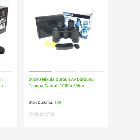
lı
20x40 Nikula Dürbün Av Dürbünü
Nikula 10x
6m
Taşıma Çantalı 1000m/56m
Kaplamalı
1000m/7
100