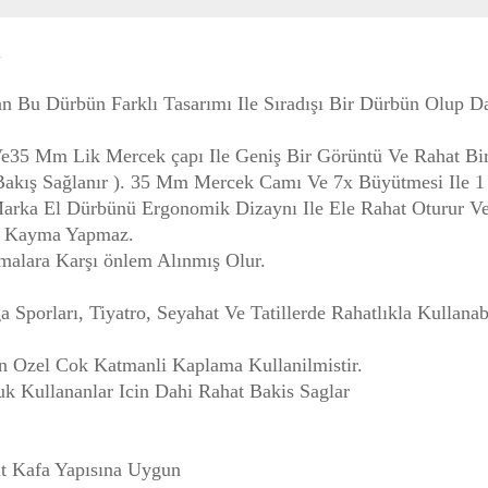
l
an Bu Dürbün Farklı Tasarımı Ile Sıradışı Bir Dürbün Olup D
e35 Mm Lik Mercek çapı Ile Geniş Bir Görüntü Ve Rahat Bi
akış Sağlanır ). 35 Mm Mercek Camı Ve 7x Büyütmesi Ile 1
Marka El Dürbünü Ergonomik Dizaynı Ile Ele Rahat Oturur V
en Kayma Yapmaz.
alara Karşı önlem Alınmış Olur.
a Sporları, Tiyatro, Seyahat Ve Tatillerde Rahatlıkla Kullanabi
n Ozel Cok Katmanli Kaplama Kullanilmistir.
k Kullananlar Icin Dahi Rahat Bakis Saglar
it Kafa Yapısına Uygun