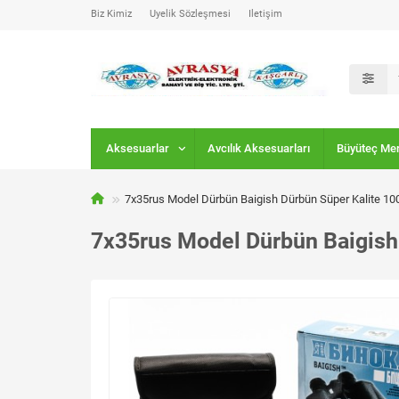
Biz Kimiz
Üyelik Sözleşmesi
İletişim
Aksesuarlar
Avcılık Aksesuarları
Büyüteç Me
7x35rus Model Dürbün Baigish Dürbün Süper Kalite 
7x35rus Model Dürbün Baigis