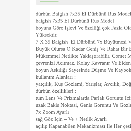
dürbün Baigish 7x35 El Dürbünü Rus Mode
baigish 7x35 El Dürbünü Rus Model
boyuna Göre Işlevi Ve özelliği çok Fazla Ol
Yüksektir.
7 X 35 Baigish El Dürbünü 7x Büyütmesi V
Büyük Olursa O Kadar Geniş Ve Rahat Bir B
Mükemmel Netlikte Yaklaştırabilir. Comet 
çevrenizi Acıtmaz. Kolay Kavranır Ve Eld
boyun Askılığı Sayesinde Düşme Ve Kaybolm
kullanım Alanları :
yatçılık, Kuş Gözlemi, Yarışlar, Avcılık, Doğ
dürbün özellikleri :
tum Lens Ve Prizmalarda Parlak Goruntu Ici
uzak Bakis Noktasi, Genis Goruntu Ve Gozlu
7x Zoom Ayarlı
sağ Göz Için – Ve + Netlik Ayarlı
açılıp Kapanabilen Mekanizması Ile Her çeş