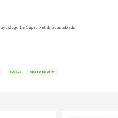
yüklüğü Ile Süper Netlik Sunmaktadır
m
TDU-803
Orta Boy Dürbünler