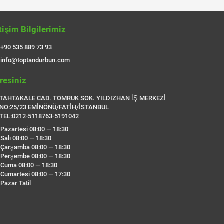
etişim Bilgilerimiz
+90 535 889 73 93
info@toptandurbun.com
resiniz
TAHTAKALE CAD. TOMRUK SOK. YILDIZHAN İŞ MERKEZİ
NO:25/23 EMİNÖNÜ/FATİH/İSTANBUL
TEL:0212-5118763-5191042
Pazartesi 08:00 — 18:30
Salı 08:00 — 18:30
Çarşamba 08:00 — 18:30
Perşembe 08:00 — 18:30
Cuma 08:00 — 18:30
Cumartesi 08:00 — 17:30
Pazar Tatil