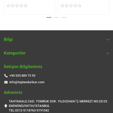
Bilgi
Kategoriler
İletişim Bilgilerimiz
+90 535 889 73 93
info@toptandurbun.com
Adresiniz
TAHTAKALE CAD. TOMRUK SOK. YILDIZHAN İŞ MERKEZİ NO:25/23
EMİNÖNÜ/FATİH/İSTANBUL
TEL:0212-5118763-5191042