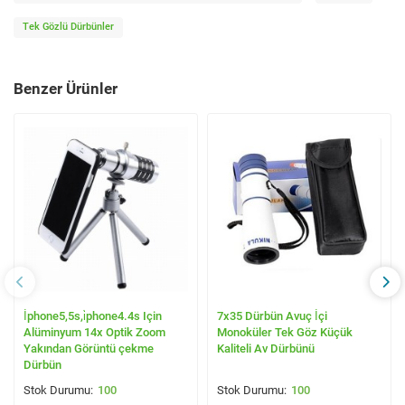
Tek Gözlü Dürbünler
Benzer Ürünler
İphone5,5s,i̇phone4.4s Için
7x35 Dürbün Avuç İçi
Alüminyum 14x Optik Zoom
Monoküler Tek Göz Küçük
Yakından Görüntü çekme
Kaliteli Av Dürbünü
Dürbün
100
100