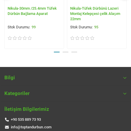
Nikula-30mm /25.4mm Tüfek
Nikula-Tüfek Dürbünü Lazeri
Dürbün Bağlama Aparat
Montaj Kelepçesi çelik Alaşım
22mm
99
95
Bilgi
Kategoriler
İletişim Bilgilerimiz
+90 535 889 73 93
info@toptandurbun.com