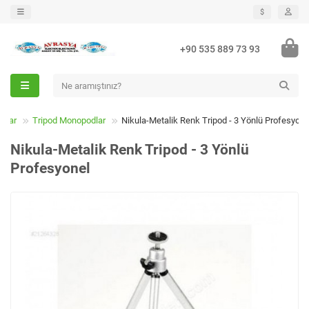
$
+90 535 889 73 93
rlar
Tripod Monopodlar
Nikula-Metalik Renk Tripod - 3 Yönlü Profesyone
Nikula-Metalik Renk Tripod - 3 Yönlü
Profesyonel