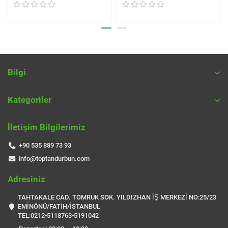
Bilgi
Kategoriler
İletişim Bilgilerimiz
+90 535 889 73 93
info@toptandurbun.com
Adresiniz
TAHTAKALE CAD. TOMRUK SOK. YILDIZHAN İŞ MERKEZİ NO:25/23
EMİNÖNÜ/FATİH/İSTANBUL
TEL:0212-5118763-5191042