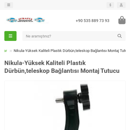
$
+90 535 889 73 93
dlar
Nikula-Yüksek Kaliteli Plastık Dürbün,teleskop Bağlantısı Montaj Tutuc
Nikula-Yüksek Kaliteli Plastık
Dürbün,teleskop Bağlantısı Montaj Tutucu