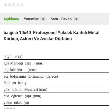
Açıklama
Yorumlar
Soru - Cevap
0
0
baigish 10x40 Profesyonel Yüksek Kaliteli Metal
Dürbün, Askeri Ve Avcılar Dürbünü
büyütme (x)
göz Merceği
çapı （mm）
objektif
lens
（mm）
açı
bölgesinin
görünümü
(derece)
feild
ait
bakış
göz-
dürbün Mesafesi (mm)
eixt
öğrenci
çapı
(mm)
yakın
odak
(m)