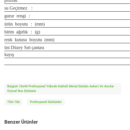
prizma:
su Geçirmez
：
gurur
rengi ：
ürün
boyutu ： (mm)
birim
ağırlık ： (g)
renk
kutusu
boyutu
(mm)
üst Düzey Sırt çantası
kayış
Baigish 10x40 Profesyonel Yüksek Kaliteli Metal Dürbün Askeri Ve Avcılar
Orjınal Rus Dürbünü
TDU-766
Profesyonel Dürbünler
Benzer Ürünler