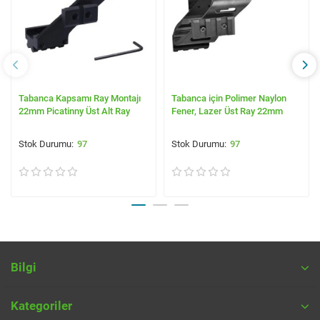
Tabanca Kapsamı Ray Montajı
Tabanca için Polimer Naylon
22mm Picatinny Üst Alt Ray
Fener, Lazer Üst Ray 22mm
97
97
Bilgi
Kategoriler