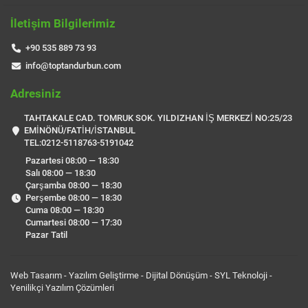
İletişim Bilgilerimiz
+90 535 889 73 93
info@toptandurbun.com
Adresiniz
TAHTAKALE CAD. TOMRUK SOK. YILDIZHAN İŞ MERKEZİ NO:25/23
EMİNÖNÜ/FATİH/İSTANBUL
TEL:0212-5118763-5191042
Pazartesi 08:00 — 18:30
Salı 08:00 — 18:30
Çarşamba 08:00 — 18:30
Perşembe 08:00 — 18:30
Cuma 08:00 — 18:30
Cumartesi 08:00 — 17:30
Pazar Tatil
Web Tasarım - Yazılım Geliştirme - Dijital Dönüşüm -
SYL Teknoloji
-
Yenilikçi Yazılım Çözümleri