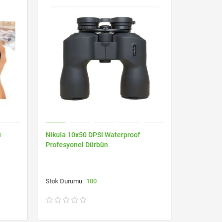
ü
Nikula 10x50 DPSI Waterproof
Nikula 20
Profesyonel Dürbün
Profesyon
100