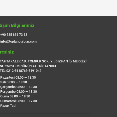
etişim Bilgilerimiz
+90 535 889 73 93
info@toptandurbun.com
resiniz
TAHTAKALE CAD. TOMRUK SOK. YILDIZHAN İŞ MERKEZİ
NO:25/23 EMİNÖNÜ/FATİH/İSTANBUL
TEL:0212-5118763-5191042
Pazartesi 08:00 — 18:30
Salı 08:00 — 18:30
Çarşamba 08:00 — 18:30
Perşembe 08:00 — 18:30
Cuma 08:00 — 18:30
Cumartesi 08:00 — 17:30
Pazar Tatil