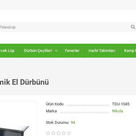
rcek Lüp
Dürbün Çeşitleri
Fenerler
Harbi Takimları
Kamp 
mik El Dürbünü
Ürün Kodu
TDU-1045
Marka
Nikula
94