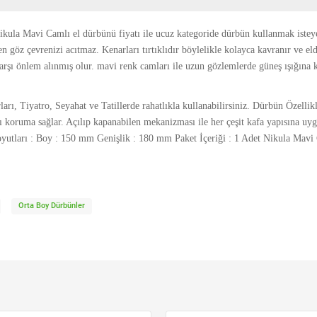
a Mavi Camlı el dürbünü fiyatı ile ucuz kategoride dürbün kullanmak isteye
rken göz çevrenizi acıtmaz. Kenarları tırtıklıdır böylelikle kolayca kavranır 
rşı önlem alınmış olur. mavi renk camları ile uzun gözlemlerde güneş ışığına 
ları, Tiyatro, Seyahat ve Tatillerde rahatlıkla kullanabilirsiniz. Dürbün Özelli
rşı koruma sağlar. Açılıp kapanabilen mekanizması ile her çeşit kafa yapısına uy
yutları : Boy : 150 mm Genişlik : 180 mm Paket İçeriği : 1 Adet Nikula Mavi
Orta Boy Dürbünler