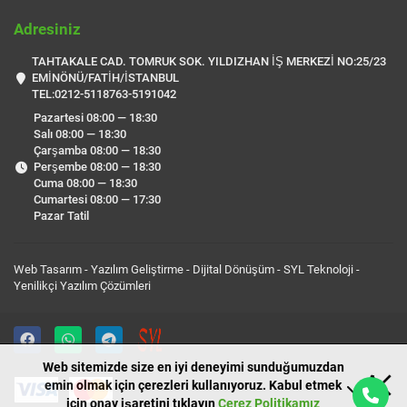
Adresiniz
TAHTAKALE CAD. TOMRUK SOK. YILDIZHAN İŞ MERKEZİ NO:25/23
EMİNÖNÜ/FATİH/İSTANBUL
TEL:0212-5118763-5191042
Pazartesi 08:00 — 18:30
Salı 08:00 — 18:30
Çarşamba 08:00 — 18:30
Perşembe 08:00 — 18:30
Cuma 08:00 — 18:30
Cumartesi 08:00 — 17:30
Pazar Tatil
Web Tasarım - Yazılım Geliştirme - Dijital Dönüşüm -
SYL Teknoloji
-
Yenilikçi Yazılım Çözümleri
Web sitemizde size en iyi deneyimi sunduğumuzdan
emin olmak için çerezleri kullanıyoruz. Kabul etmek
için onay işaretini tıklayın
Çerez Politikamız