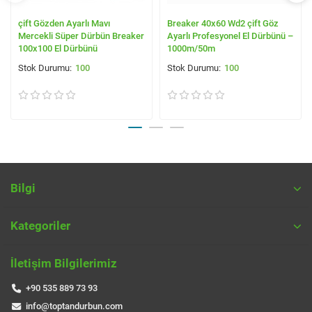
çift Gözden Ayarlı Mavı
Breaker 40x60 Wd2 çift Göz
Mercekli Süper Dürbün Breaker
Ayarlı Profesyonel El Dürbünü –
100x100 El Dürbünü
1000m/50m
100
100
Bilgi
Kategoriler
İletişim Bilgilerimiz
+90 535 889 73 93
info@toptandurbun.com