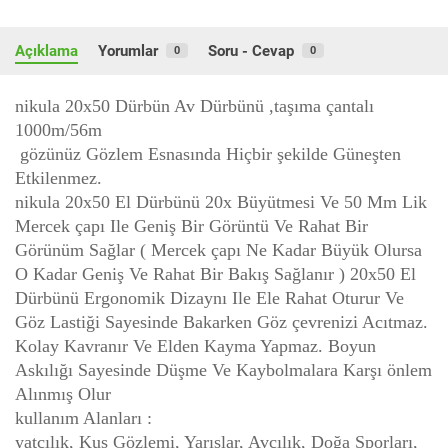
Açıklama
Yorumlar
Soru - Cevap
0
0
nikula 20x50 Dürbün Av Dürbünü ,taşıma çantalı
1000m/56m
gözünüz Gözlem Esnasında Hiçbir şekilde Güneşten
Etkilenmez.
nikula 20x50 El Dürbünü 20x Büyütmesi Ve 50 Mm Lik
Mercek çapı Ile Geniş Bir Görüntü Ve Rahat Bir
Görünüm Sağlar ( Mercek çapı Ne Kadar Büyük Olursa
O Kadar Geniş Ve Rahat Bir Bakış Sağlanır ) 20x50 El
Dürbünü Ergonomik Dizaynı Ile Ele Rahat Oturur Ve
Göz Lastiği Sayesinde Bakarken Göz çevrenizi Acıtmaz.
Kolay Kavranır Ve Elden Kayma Yapmaz. Boyun
Askılığı Sayesinde Düşme Ve Kaybolmalara Karşı önlem
Alınmış Olur
kullanım Alanları :
yatçılık, Kuş Gözlemi, Yarışlar, Avcılık, Doğa Sporları,