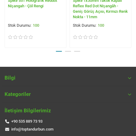
Spike 551 Holografik Reddot
Spike 1x30mm Taktik Kapalı
Nişangah - Çöl Rengi
Reflex Red Dot Nişangâh -
Geniş Görüş Açısı, Kırmızı Renk
Nokta - 11mm
100
100
Bilgi
Kategoriler
İletişim Bilgilerimiz
+90 535 889 73 93
info@toptandurbun.com