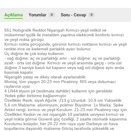
Açıklama
Yorumlar
Soru - Cevap
0
0
551 Holografik Reddot Nişangah Kırmızı-yeşil retikül ve
mükemmel işçilik ile metalden yapılma elektronik konforlu kırmızı
ve yeşil nokta görüşü.
Kırmızı nokta görüşünde, görünür kırmızı noktanın kırmızı ve yeşil
renkte ince ve kademeli parlaklık ayarı bulunur.
Üç düğme ile çok kolay kullanım.
- sağ düğme: aç ve parlaklığı artır - sol düğme: aç ve parlaklığı
azalt - orta üst düğme: Kırmızı ve yeşil arasında geçiş - orta üst
düğme 3 saniye basılı tut kapanır veya sağ sol düğme aynı anda
basmak kapatır.
Nişangâh yatay ve dikey olarak ayarlanabilir.
Montaj, tüm yaygın 20-23 mm Picatinny, RIS veya dokumacı
raylarına uyar.
4 LR44 lityum pil (teslimata dahildir) kullanım için gereklidir.
Yedek piller birbirine bağlanmıştır.
Özellikler Renk: siyah Ağırlık: 213 g Uzunluk: 10,9 cm Yükseklik:
5,6 cm Malzeme: alüminyum, polimer Büyütme: 1x Marka: Spike
Artıkıl rengi: kırmızı ve yeşil Kurulum: 21-23 mm Picatinny rayı için
Özellikleri Keskin ve net nişangâh 10 parlaklık seviyesi kırmızı ve
yeşil nokta görme Güvenli güç özelliği, 2 saatte otomatik kapanma
Kurulumu kolaydır, her 20-22 mm raya uyar Darbeye ve hava
koşullarına dayanıklı malzeme Görüş tarafında yükseklik ve