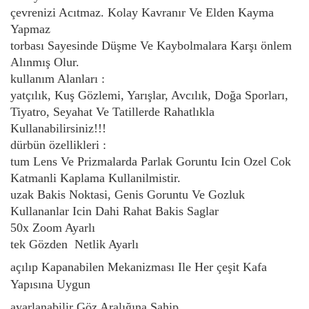
çevrenizi Acıtmaz. Kolay Kavranır Ve Elden Kayma
Yapmaz
torbası Sayesinde Düşme Ve Kaybolmalara Karşı önlem
Alınmış Olur.
kullanım Alanları :
yatçılık, Kuş Gözlemi, Yarışlar, Avcılık, Doğa Sporları,
Tiyatro, Seyahat Ve Tatillerde Rahatlıkla
Kullanabilirsiniz!!!
dürbün özellikleri :
tum Lens Ve Prizmalarda Parlak Goruntu Icin Ozel Cok
Katmanli Kaplama Kullanilmistir.
uzak Bakis Noktasi, Genis Goruntu Ve Gozluk
Kullananlar Icin Dahi Rahat Bakis Saglar
50x Zoom Ayarlı
tek Gözden Netlik Ayarlı
açılıp Kapanabilen Mekanizması Ile Her çeşit Kafa
Yapısına Uygun
ayarlanabilir Göz Aralığına Sahip