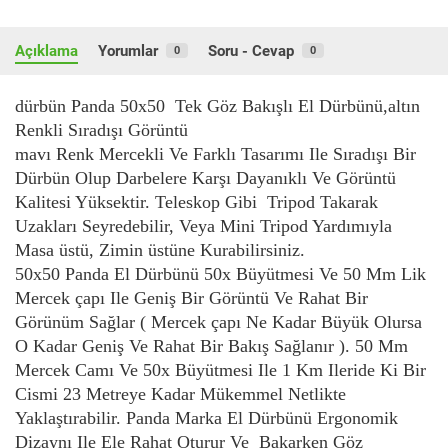
Açıklama
Yorumlar
Soru - Cevap
0
0
dürbün Panda 50x50 Tek Göz Bakışlı El Dürbünü,altın
Renkli Sıradışı Görüntü
mavı Renk Mercekli Ve Farklı Tasarımı Ile Sıradışı Bir
Dürbün Olup Darbelere Karşı Dayanıklı Ve Görüntü
Kalitesi Yüksektir. Teleskop Gibi Tripod Takarak
Uzakları Seyredebilir, Veya Mini Tripod Yardımıyla
Masa üstü, Zimin üstüne Kurabilirsiniz.
50x50 Panda El Dürbünü 50x Büyütmesi Ve 50 Mm Lik
Mercek çapı Ile Geniş Bir Görüntü Ve Rahat Bir
Görünüm Sağlar ( Mercek çapı Ne Kadar Büyük Olursa
O Kadar Geniş Ve Rahat Bir Bakış Sağlanır ). 50 Mm
Mercek Camı Ve 50x Büyütmesi Ile 1 Km Ileride Ki Bir
Cismi 23 Metreye Kadar Mükemmel Netlikte
Yaklaştırabilir. Panda Marka El Dürbünü Ergonomik
Dizaynı Ile Ele Rahat Oturur Ve Bakarken Göz