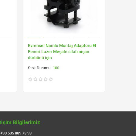
Evrensel Namlu Montaj Adaptörü El
Tabanca 
Feneri Lazer Meşale silah nişan
Picatinny 
dürbünü için
100
etişim Bilgilerimiz
+90 535 889 73 93