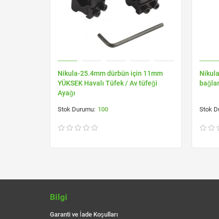
Nikula-25.4mm dürbün için 11mm
Nikula
YÜKSEK Havalı Tüfek / Av tüfeği
bağla
Ayağı
100
Bilgi
Garanti ve İade Koşulları