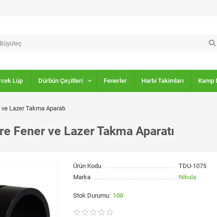
rcek Lüp
Dürbün Çeşitleri
Fenerler
Harbi Takimları
Kamp 
r ve Lazer Takma Aparatı
ere Fener ve Lazer Takma Aparatı
Ürün Kodu
TDU-1075
Marka
Nikula
100