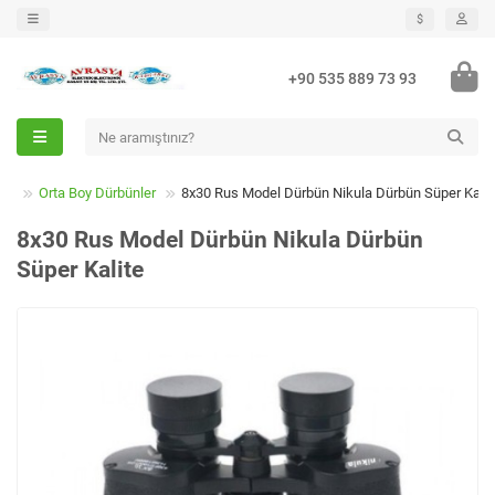
$
+90 535 889 73 93
eri
Orta Boy Dürbünler
8x30 Rus Model Dürbün Nikula Dürbün Süper Kalit
8x30 Rus Model Dürbün Nikula Dürbün
Süper Kalite