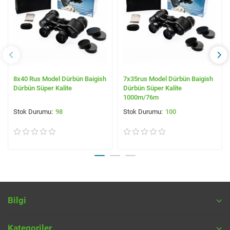
8x40 Rus Model Dürbün Baigish
7x35rus Model Dürbün Baigish
Dürbün Süper Kalite
Dürbün Süper Kalite
1000m/76m
98
100
Bilgi
Kategoriler