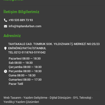
İletişim Bilgilerimiz
+90 535 889 73 93
info@toptandurbun.com
Adresiniz
TAHTAKALE CAD. TOMRUK SOK. YILDIZHAN İŞ MERKEZİ NO:25/23
EMİNÖNÜ/FATİH/İSTANBUL
TEL:0212-5118763-5191042
Pazartesi 08:00 — 18:30
Salı 08:00 — 18:30
Çarşamba 08:00 — 18:30
Perşembe 08:00 — 18:30
Cuma 08:00 — 18:30
Cumartesi 08:00 — 17:30
Pazar Tatil
Web Tasarım - Yazılım Geliştirme - Dijital Dönüşüm -
SYL Teknoloji
-
Yenilikçi Yazılım Çözümleri